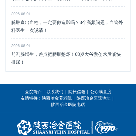
2026-08-01
腿肿查出血栓，一定要做造影吗？3个高频问题，血管外
科医生一次说清！
2026-08-01
前列腺增生，差点把膀胱憋坏！63岁大爷微创术后畅快
排尿！
医院简介
联系我们
院长信箱
公众满意度
|
|
|
友情链接：
陕西冶金养老院
陕西冶金医院地址
|
|
陕西冶金医院电话