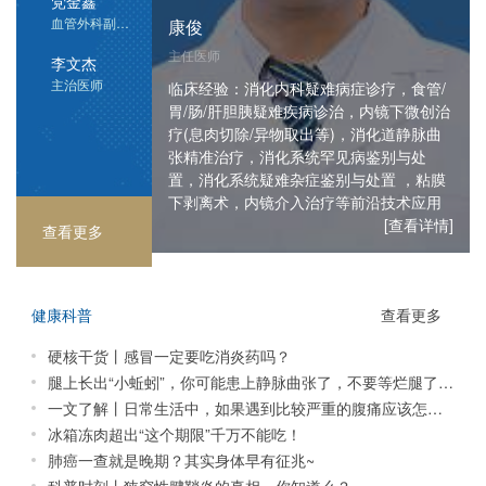
党金鑫
赵昆
宋艳艳
血管外科副主任
谢闯洲
康俊
贺大林
主任医师
副主任医师
祁光裕
钱冬伟
张玉
赵学刚
杨亚茹
首席专家
主任医师
主任医师/教授
李文杰
临床经验：对肺部感染、肺部呼吸窘迫综
临床经验：妇产科常见病、多发病、疑难
赵永
党金鑫
李文杰
王玉德
鄢云峰
卢武益
主任医师/教授
主治医师
门诊主任
副主任医师
主任医师
主治医师
临床经验：周围血管各种疾病的开放手术
临床经验：消化内科疑难病症诊疗，食管/
合征、间质性肺病、慢性支气管炎、肺气
临床经验：蓝激光前列腺微创手术、泌尿
病的诊治有丰富的经验，组织、参与多次
席绒
苟宏伟
白彩琴
副主任医师
血管外科副主任
主治医师
主任医师/教授
副主任医师
副主任医师
及介入手术的治疗，如静脉曲张、下肢静
临床经验：擅长血管外科疾病的诊断与治
胃/肠/肝胆胰疑难疾病诊治，内镜下微创治
临床经验：甲亢、甲减、桥本甲状腺炎、
肿急性期治疗、 肺癌早期筛查、慢病管
临床经验：血管外科常见病、多发病的诊
系统疾病诊疗、前列腺疾病(增生/癌)诊
临床经验：擅长四肢骨折微创内固定、手
妇产科危、急重症的抢救。宫、腹腔镜等
临床经验：对儿童常见病、多发病：肺
席绒
门诊主任
主治医师
主任医师
脉血栓、血管畸形、血管瘤、急性动脉栓
疗，创建陕西省外科学会血管外科学组，
疗(息肉切除/异物取出等)，消化道静脉曲
甲状腺良恶性肿瘤的手术治疗、微创手术
理、肺功能康复、对高血压、肺心病、糖
临床经验：臂丛神经损伤、周围神经卡压
临床经验：周围血管疾病，包括下肢静脉
临床经验：治疗高血压病，脑梗塞，中风
断治疗。包括下肢静脉曲张、下肢血栓、
临床经验：下肢静脉曲张、动脉硬化闭塞
治、男性不育及性功能障碍诊治、泌尿系
外伤修复、关节镜检查治疗、人工关节置
临床经验：运用椎间孔镜、椎间盘镜、关
临床经验：胃肠外科专业，肛肠痔瘘。尤
微创手术，宫颈病变筛查、阴道镜检查及
炎、支气管炎、手足口病、腹泻病、肾
门诊主任
塞、动脉硬化闭塞症、脉管炎、动脉瘤、
率先于省内开展静脉曲张微创治疗，在肢
张精准治疗，消化系统罕见病鉴别与处
治疗及综合治疗;乳腺炎、乳腺增生、乳腺
尿病等疾病系统性治疗 有一定研究，善于
疾病的诊断及手术治疗。对复杂手外伤、
曲张、动脉硬化性闭塞症、深静脉血栓、
后遗症，糖尿病，冠心病，慢性支气管
临床经验：下肢静脉曲张 、糖尿病足、脉
下肢静脉性溃疡、瓣膜功能不全、动脉硬
临床经验：擅长诊治下肢静脉曲张、下肢
症、雷诺氏综合症、血管炎、下肢深静脉
统感染与炎症诊治（膀胱炎/肾盂肾炎） 、
换术、颈肩腰腿疼椎间孔镜治疗、等离子
临床经验：熟悉冠心病、心律失常、高血
节镜、治疗腰椎间盘突出症、椎管狭窄
其擅长胃癌，结肠癌，直肠癌，内痔，外
诊断，在妇科内分泌：多囊卵巢综合征、
炎、紫癜等具有丰富的诊疗经验，擅长儿
动脉夹层、颈动脉体瘤，以及各种外周血
体静脉疾病及淋巴疾病的治疗研究方面处
置，消化系统疑难杂症鉴别与处置 ，粘膜
囊肿、乳腺良恶性肿瘤的早期诊断、微创
使用支气管镜检查及局部治疗、肺泡灌洗
游离皮瓣、断指再植、拇指再造有独到建
糖尿病足、动脉瘤的诊治，尤其擅长静脉
炎，慢性胃炎，胃十二指肠溃疡等疾病的
管炎、动脉硬化闭塞症、静脉炎、下肢静
化性闭塞症、脉管炎，血管炎等特色静脉
动脉硬化闭塞症、下肢重症缺血、脉管
血栓、静脉炎、脉管炎、静脉型溃疡（老
泌尿系统肿瘤综合诊治（膀胱癌/肾癌/睾丸
射频消融、热凝靶点、硬膜外腔充填、侧
压、糖尿病、甲状腺疾病等常见病的诊
症、肩周炎、关节炎、颈椎病、半月板损
痔，混合痔，肛周脓肿，肛瘘等疾病的诊
异常子宫出血、围绝经期及绝经后激素补
童呼吸道疾病的诊治，尤其在小儿慢性咳
张玉
管损伤的诊断及手术治疗
于国内领先地位。
下剥离术，内镜介入治疗等前沿技术应用
手术治疗、手术治疗和综合辅助治疗
局部用药、肺小结节治疗
树
曲张微创手术的治疗。
诊断和治疗。
脉性溃疡（老烂腿）
曲张微创治疗。
炎、静脉炎、糖尿病足等周围血管疾病；
烂腿）、糖尿病足
癌）
隐窝封闭、骶管封闭手术等。
治，擅长心血管急危重症的救治。
伤等颈肩腰腿疼痛疾病
断及综合治疗
充治疗等妇科内分泌疾病的诊断、治疗...
嗽、反复呼吸道感染、儿童喘息性疾
门诊主任
[查看详情]
[查看详情]
[查看详情]
[查看详情]
[查看详情]
[查看详情]
[查看详情]
[查看详情]
[查看详情]
[查看详情]
[查看详情]
[查看详情]
[查看详情]
[查看详情]
[查看详情]
[查看详情]
[查看详情]
[查看详情]
[查看详情]
查看更多
苟宏伟
主治医师
陕西冶金医院 三、四级手术分级管理目录
王玉德
健康科普
查看更多
主任医师/教授
硬核干货丨感冒一定要吃消炎药吗？
贺大林
腿上长出“小蚯蚓”，你可能患上静脉曲张了，不要等烂腿了再治！
主任医师/教授
一文了解丨日常生活中，如果遇到比较严重的腹痛应该怎么办？
冰箱冻肉超出“这个期限”千万不能吃！
赵学刚
副主任医师
肺癌一查就是晚期？其实身体早有征兆~