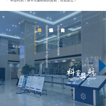
科普时刻丨狭窄性腱鞘炎的真相，你知道么？
白彩琴
主任医师
鄢云峰
副主任医师
Featured Departments
Specialty Diseases Or Symptoms
Outpatient Departments
卢武益
副主任医师
宋艳艳
副主任医师
杨亚茹
主任医师