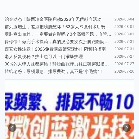
冶金动态丨陕西冶金医院启动2026年无偿献血活动
2026-08-04
前列腺增生，差点把膀胱憋坏！63岁大爷微创术后畅快排尿！
2026-08-01
腿肿查出血栓，一定要做造影吗？3个高频问题，血管外科医生一次说清！
2026-08-01
停停停！做完手术换药，真的没必要次次折腾跑医院，术后换药在家就能做！
2026-07-31
西安女性注意！2026免费两癌筛查速约丨附预约指南
2026-07-31
老人反复便秘？护士也可以上门灌肠护理
2026-07-27
90%的人弹力袜都穿错！静脉曲张弹力袜正确穿戴指南来了
2026-07-27
转给老爸：尿频尿急、排尿费劲，真不是“小毛病”！
2026-07-26