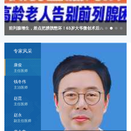
前列腺增生，差点把膀胱憋坏！63岁大爷微创术后畅快排尿！
谢闯洲
首席专家
【医院公告】2025年医德医风有关问题集中整治
2026
问题线索举报方式
02-26
祁光裕
专家风采
为深入贯彻落实国家和省、市卫生健康委，区委、区政府关于医疗
主任医师/教授
卫生机构集中整治医德医风有关问题工作要求，持续推进医疗卫生
机构医德医风建设，提升医疗服务质量，切实维护患者合法权益，
康俊
现将医德医风问题监督举报电话和电子邮箱予以公布
陕西冶金医院医用耗材议标文件
主任医师
2025-03-31
陕西冶金医院 三、四级手术分级管理目录
2025-03-19
钱冬伟
关于陕西冶金医院燃气锅炉建设项目 竣工环境保护验收情况的公示
2023-03-16
主治医师
重要通知：陕西冶金医院疫情防控就诊公告
2021-08-02
赵昆
【重要通知】7月起，陕西恢复新冠疫苗第一剂次接种
2021-06-29
主任医师
【重要通知】7月1日起不再集中接种第二针疫苗！
2021-06-26
【验收公示】关于陕西冶金医院门诊住院综合大楼建设项目竣工环境保护验收情况的公示
2021-06-20
赵永
陕西冶金医院医院新冠疫苗接种须知
2021-05-24
副主任医师